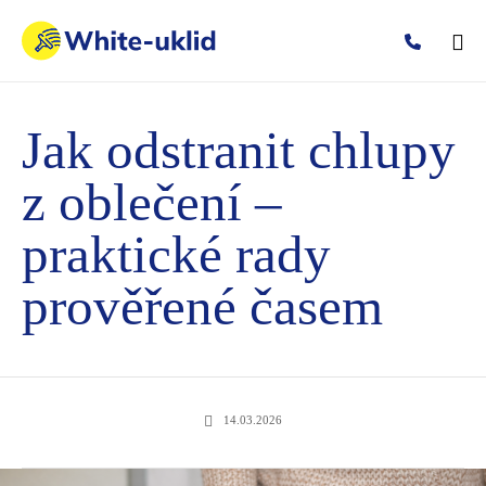
Ski
to
Jak odstranit chlupy
con
z oblečení –
praktické rady
prověřené časem
14.03.2026