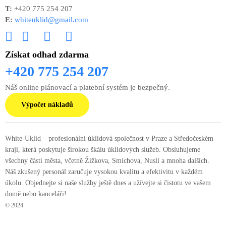
T:
+420 775 254 207
E:
whiteuklid@gmail.com
Získat odhad zdarma
+420 775 254 207
Náš online plánovací a platební systém je bezpečný.
Výpočet nákladů
White-Uklid – profesionální úklidová společnost v Praze a Středočeském
kraji, která poskytuje širokou škálu úklidových služeb. Obsluhujeme
všechny části města, včetně Žižkova, Smíchova, Nuslí a mnoha dalších.
Náš zkušený personál zaručuje vysokou kvalitu a efektivitu v každém
úkolu. Objednejte si naše služby ještě dnes a užívejte si čistotu ve vašem
domě nebo kanceláři!
© 2024