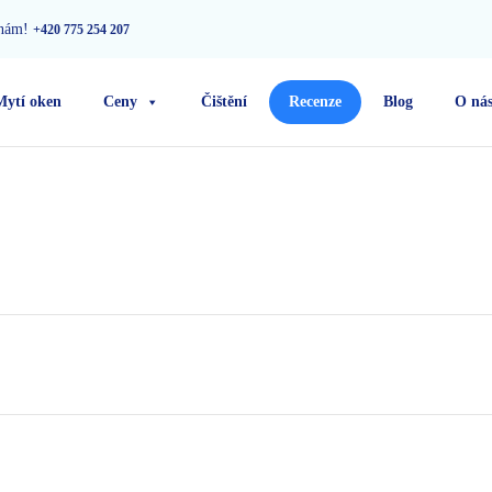
 nám!
+420 775 254 207
Mytí oken
Ceny
Čištění
Recenze
Blog
O ná